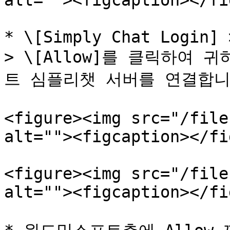
alt=""><figcaption></fi
* \[Simply Chat Login] 
> \[Allow]를 클릭하여
트 심플리챗 서버를 연결합니다
<figure><img src="/file
alt=""><figcaption></fi
<figure><img src="/file
alt=""><figcaption></fi