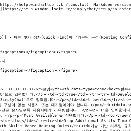
https://help.windmillsoft.kr/llms.txt). Markdown version
](https://help.windmillsoft.kr/simplychat/setup/salesfor
up)] > 빠른 찾기 상자(Quick Find)에 '라우팅 구성(Routing Config
figcaption></figcaption></figure>

다.

figcaption></figcaption></figure>

5.33333333333326">설명</th><th data-type="checkbox">필수</t
t'으로 입력합니다.</p></td><td>true</td></tr><tr><td>Deve
implyChat'으로 입력합니다.</p></td><td>true</td></tr><tr>
없는 사용자 또는 대기열이어야 합니다.</p></td><td>false</td><
자일수록 사용자에게 라우팅됩니다. </p><p>'1'을 입력합니다.</p></td>
p>'Most Available'을 선택합니다.</p></td><td>true</td
lse</td></tr><tr><td>Drop Additional Skills T
with Skills-Based Routing Rules</td><td>기술 기반 라우팅