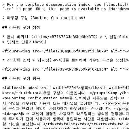
> For the complete documentation index, see [llms.txt](
`.md` to page URLs; this page is available as [Markdown
# 라우팅 구성 (Routing Configurations)

## 라우팅 구성 생성

* 톱니 바퀴![](/files/cB71S78GJaBSKe3hN3TD) > \[설정(Set
> \[새로 만들기(New)]

<figure><img src="/files/3QmQUO5fKBOvriiEh0x9" alt=""><
* 각 항목 입력 > \[저장(Save)]를 클릭하여 라우팅 구성을 생성합니
<figure><img src="/files/33wtPVRP35Xk9jOxL3qM" alt=""><
## 라우팅 구성 항목

<table><thead><tr><th width="204">항목</th><th width="44
Name</td><td><p>라우팅 구성의 이름입니다. </p><p>'SimplyCha
<p>Routing Configuration Name을 입력하면 자동으로 입력되며 'S
시 작업을 라우팅할 사용자 또는 대기열을 설정합니다. </p><p>라우팅 구성이 
팅 구성과 연결된 작업이 사용자에게 라우팅되는 순서입니다. </p><p>낮은 숫
<td><p>서비스 채널에 할당된 사용자로 라우팅되는 방식을 결정합니다. </p><
게 푸시되기 전에 사용자가 항목에 응답하는 시간을 제한합니다.</td><td>fa
할 시간을 설정합니다.</td><td>false</td></tr><tr><td>Use 