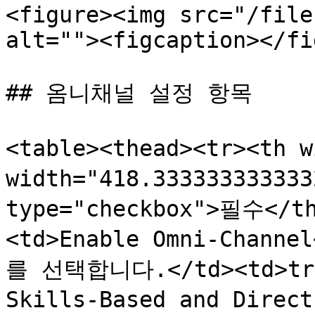
<figure><img src="/file
alt=""><figcaption></fi
## 옴니채널 설정 항목

<table><thead><tr><th 
width="418.33333333333
type="checkbox">필수</th
<td>Enable Omni-Chan
를 선택합니다.</td><td>true
Skills-Based and Direc