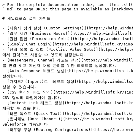
> For the complete documentation index, see [llms.txt](
`.md` to page URLs; this page is available as [Markdown
# 세일즈포스 설치 가이드

- [사용자 정의 설정 (Custom Settings)](https://help.wind
- [업무 시간 (Business Hours)](https://help.windmills
- [권한 집합 (Permission Sets)](https://help.windmill
- [Simply Chat Login](https://help.windmillsoft.k
- [선택 목록 값 집합 (Picklist Value Sets)](https://help
에서 전역으로 사용할 수 있도록 설정합니다.

- [Messengers, Channel 레코드 생성](https://help.windm
를 연결 짓고 메신저 채널 관리를 위한 레코드를 생성합니다.

- [Auto Response 레코드 생성](https://help.windmillsof
설정합니다.

- [가져오기(Import)로  레코드 생성](https://help.windmills
성할 수 있습니다.

- [CSV 형식의 파일 양식](https://help.windmillsoft.kr/
CSV 형식의 파일이어야 합니다.

- [Content Link 레코드 생성](https://help.windmillsoft
제공할 수 있습니다.

- [빠른 텍스트 (Quick Text)](https://help.windmillsof
- [옴니채널 (Omni-Channel)](https://help.windmillsof
Salesforce 기능입니다.

- [라우팅 구성 (Routing Configurations)](https://help.wi