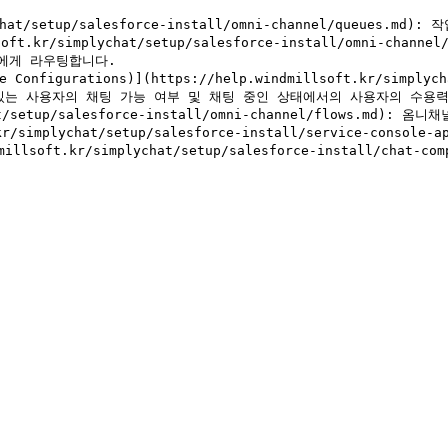
plychat/setup/salesforce-install/omni-channel/queue
soft.kr/simplychat/setup/salesforce-install/omni-chan
에게 라우팅합니다.

nfigurations)](https://help.windmillsoft.kr/simplychat
선택할 수 있는 사용자의 채팅 가능 여부 및 채팅 중인 상태에서의 사용자의 수용
chat/setup/salesforce-install/omni-channel/flows.md
ft.kr/simplychat/setup/salesforce-install/service-c
soft.kr/simplychat/setup/salesforce-install/chat-