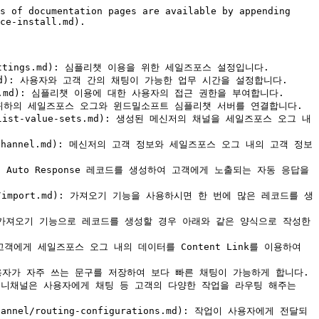
s of documentation pages are available by appending 
ce-install.md).

tom-settings.md): 심플리챗 이용을 위한 세일즈포스 설정입니다.

s-hours.md): 사용자와 고객 간의 채팅이 가능한 업무 시간을 설정합니다.

ion-sets.md): 심플리챗 이용에 대한 사용자의 접근 권한을 부여합니다.

login.md): 귀하의 세일즈포스 오그와 윈드밀소프트 심플리챗 서버를 연결합니다.

l/picklist-value-sets.md): 생성된 메신저의 채널을 세일즈포스 오그 내
sengers-channel.md): 메신저의 고객 정보와 세일즈포스 오그 내의 고객 정보
nse.md): Auto Response 레코드를 생성하여 고객에게 노출되는 자동 응답을 
esponse/import.md): 가져오기 기능을 사용하시면 한 번에 많은 레코드를 생
/csv.md): 가져오기 기능으로 레코드를 생성할 경우 아래와 같은 양식으로 작성한 
k.md): 고객에게 세일즈포스 오그 내의 데이터를 Content Link를 이용하여 
xt.md): 사용자가 자주 쓰는 문구를 저장하여 보다 빠른 채팅이 가능하게 합니다.

nel.md): 옴니채널은 사용자에게 채팅 등 고객의 다양한 작업을 라우팅 해주는 
i-channel/routing-configurations.md): 작업이 사용자에게 전달되