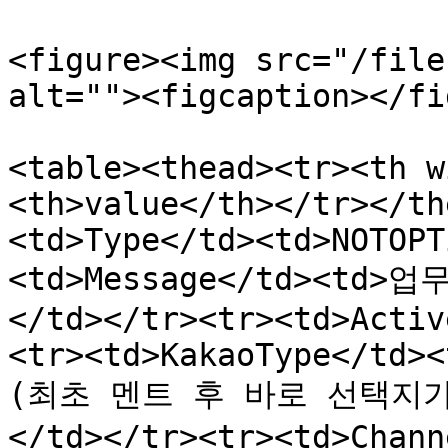
<figure><img src="/file
alt=""><figcaption></fi
<table><thead><tr><th w
<th>value</th></tr></th
<td>Type</td><td>NOTOPT
<td>Message</td><t
</td></tr><tr><td>Activ
<tr><td>KakaoType</td><
(최초 멘트 후 바로 선택지가 
</td></tr><tr><td>Cha