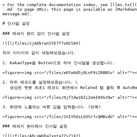
> For the complete documentation index, see [llms.txt](
`.md` to page URLs; this page is available as [Markdown
message.md).

# 인사말 설정

### 메세지 분리 없이 인사말 설정

![](/files/zjAOkrwn5TE7T7vOCS9X)

위의 이미지와 같이 세팅해보겠습니다.

1. KakaoType을 Button으로 하여 인사말을 생성합니다.

<figure><img src="/files/eEFw0d5j0LnF9iIR8BSv" alt=""><
2. 하위 레코드를 설정해보겠습니다. \

   생성된 챗봇 최초1 레코드 화면에서 Related 탭 클릭 후 AutoResponse에 New를 클릭합니다.

<figure><img src="/files/OjfIdw2AZiZomI0XGJOw" alt=""><
3. 화면에 노출되는 버튼 값을 입력합니다. (반복)

<figure><img src="/files/2nIYhOiLGVSr7cQMBxdU" alt=""><
### 메세지 분리해서 인사말 설정

![](/files/AhLoWUhaIxnta7ZsZ1X7)
