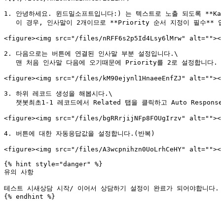
1. 안녕하세요. 윈드밀소프트입니다:) 는 텍스트로 노출 되도록 **Kakao
   이 경우, 인사말이 2개이므로 **Priority 순서 지정이 필수** 입니다.&#x20;

<figure><img src="/files/nRFF6s2p5Id4Lsy6lMrw" alt=""><
2. 다음으로는 버튼에 연결된 인사말 부분 설정입니다.\

   맨 처음 인사말 다음에 오기때문에 Priority를 2로 설정합니다.

<figure><img src="/files/kM90ejynl1HnaeeEnfZJ" alt=""><
3. 하위 레코드 생성을 해봅시다.\

   챗봇최초1-1 레코드에서 Related 탭을 클릭하고 Auto Response 에서 New를 선택합니다.

<figure><img src="/files/bgRRrjijNFp8FOUgIrzv" alt=""><
4. 버튼에 대한 자동응답값을 설정합니다.(반복)

<figure><img src="/files/A3wcpnihzn0UoLrhCeHY" alt=""><
{% hint style="danger" %}

유의 사항

테스트 시새상담 시작/ 이어서 상담하기 설정이 완료가 되어야합니다.
